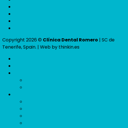
CITA ONLINE
AVISO LEGAL
POLÍTICA DE PRIVACIDAD
COOKIES
Copyright 2026 ©
Clínica Dental Romero
| SC de
Tenerife, Spain. | Web by thinkin.es
CITA ONLINE
Siguenos en facebook
CONÓCENOS
GALERÍA DE IMÁGENES
EQUIPO
SERVICIOS
ORTODONCIA
PRÓTESIS
EMPASTES
PERIODONCIA