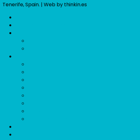
Tenerife, Spain. | Web by thinkin.es
CITA ONLINE
Siguenos en facebook
CONÓCENOS
GALERÍA DE IMÁGENES
EQUIPO
SERVICIOS
ORTODONCIA
PRÓTESIS
EMPASTES
PERIODONCIA
ENDODONCIA
IMPLANTES
CIRUGÍA BUCODENTAL
ESTÉTICA DENTAL
BLOG
CONTACTO