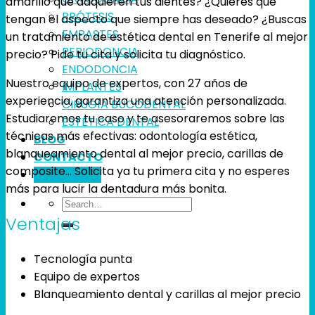
amarillo que adquieren tus dientes? ¿Quieres que
PRÓTESIS
tengan el aspecto que siempre has deseado? ¿Buscas
EMPASTES
un tratamiento de estética dental en Tenerife al mejor
PERIODONCIA
precio? Pide tu cita y solicita tu diagnóstico.
ENDODONCIA
Nuestro equipo de expertos, con 27 años de
IMPLANTES
experiencia, garantiza una atención personalizada.
CIRUGÍA BUCODENTAL
Estudiaremos tu caso y te asesoraremos sobre las
ESTÉTICA DENTAL
técnicas más efectivas: odontología estética,
BLOG
blanqueamiento dental al mejor precio, carillas de
CONTACTO
composite… Solicita ya tu primera cita y no esperes
CITA ONLINE
más para lucir la dentadura más bonita.
Ventajas
Tecnología punta
Equipo de expertos
Blanqueamiento dental y carillas al mejor precio