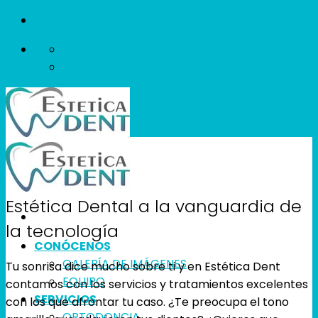
Skip
to
content
Estética Dental a la vanguardia de
la tecnología
CONÓCENOS
GALERÍA DE IMÁGENES
Tu sonrisa dice mucho sobre ti y en Estética Dent
EQUIPO
contamos con los servicios y tratamientos excelentes
SERVICIOS
con los que afrontar tu caso. ¿Te preocupa el tono
ORTODONCIA