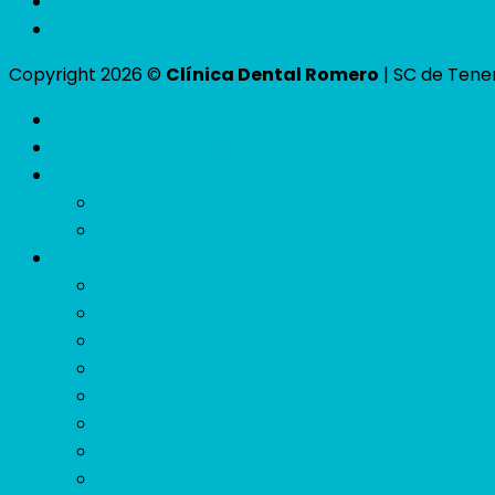
POLÍTICA DE PRIVACIDAD
COOKIES
Copyright 2026 ©
Clínica Dental Romero
| SC de Tener
CITA ONLINE
Siguenos en facebook
CONÓCENOS
GALERÍA DE IMÁGENES
EQUIPO
SERVICIOS
ORTODONCIA
PRÓTESIS
EMPASTES
PERIODONCIA
ENDODONCIA
IMPLANTES
CIRUGÍA BUCODENTAL
ESTÉTICA DENTAL