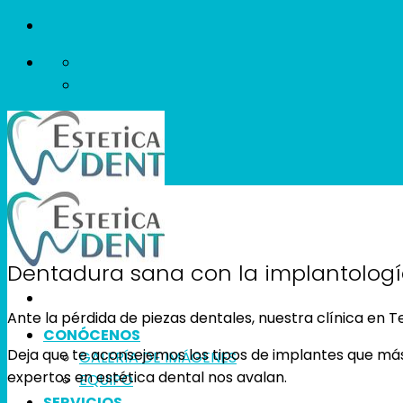
Skip
to
content
Dentadura sana con la implantolog
Ante la pérdida de piezas dentales, nuestra clínica en 
CONÓCENOS
Deja que te aconsejemos los tipos de implantes que má
GALERÍA DE IMÁGENES
expertos en estética dental nos avalan.
EQUIPO
SERVICIOS