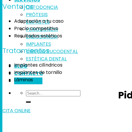
Ventajas
ORTODONCIA
PRÓTESIS
Adaptación a tu caso
EMPASTES
Precio competitivo
PERIODONCIA
Resultados estéticos
ENDODONCIA
IMPLANTES
Tratamientos
CIRUGÍA BUCODENTAL
ESTÉTICA DENTAL
Implantes cilíndricos
BLOG
Implantes de tornillo
CONTACTO
Láminas
CITA ONLINE
Pid
CITA ONLINE